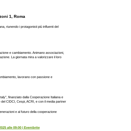
zoni 1, Roma
a, riunendo i protagonisti più influenti del
ovazione e cambiamento. Animano associazioni,
razione. La giornata mira a valorizzare il loro
 cambiamento, lavorano con passione e
aly”, finanziato dalla Cooperazione Italiana e
 del CIDCI, Cespi, ACRI, e con il media partner
generazioni e al futuro della cooperazione
025 alle 09:00 | Eventbrite