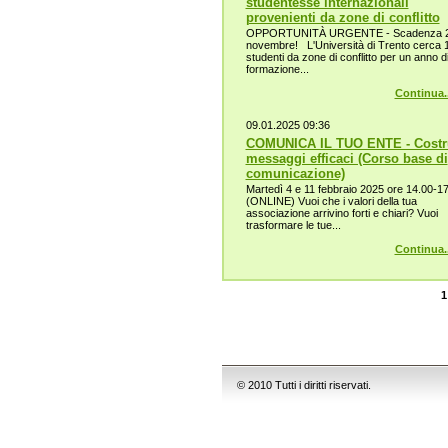
studentesse internazionali
provenienti da zone di conflitto
OPPORTUNITÀ URGENTE - Scadenza 
novembre! L'Università di Trento cerca 
studenti da zone di conflitto per un anno d
formazione...
Continua..
09.01.2025 09:36
COMUNICA IL TUO ENTE - Costr
messaggi efficaci (Corso base di
comunicazione)
Martedì 4 e 11 febbraio 2025 ore 14.00-1
(ONLINE) Vuoi che i valori della tua
associazione arrivino forti e chiari? Vuoi
trasformare le tue...
Continua..
1
© 2010 Tutti i diritti riservati.