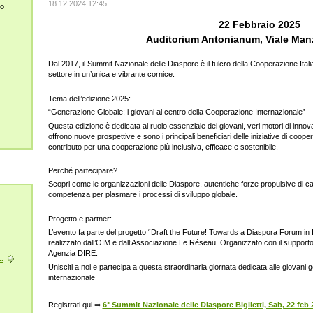
18.12.2024 12:45
lo
22 Febbraio 2025
Auditorium Antonianum, Viale Man
Dal 2017, il Summit Nazionale delle Diaspore è il fulcro della Cooperazione Italian
settore in un’unica e vibrante cornice.
Tema dell’edizione 2025:
“Generazione Globale: i giovani al centro della Cooperazione Internazionale”
Questa edizione è dedicata al ruolo essenziale dei giovani, veri motori di inn
offrono nuove prospettive e sono i principali beneficiari delle iniziative di coope
contributo per una cooperazione più inclusiva, efficace e sostenibile.
Perché partecipare?
Scopri come le organizzazioni delle Diaspore, autentiche forze propulsive di
competenza per plasmare i processi di sviluppo globale.
Progetto e partner:
L’evento fa parte del progetto “Draft the Future! Towards a Diaspora Forum in It
realizzato dall’OIM e dall’Associazione Le Réseau. Organizzato con il supporto
Agenzia DIRE.
.
Unisciti a noi e partecipa a questa straordinaria giornata dedicata alle giovani 
internazionale
Registrati qui ➡
6° Summit Nazionale delle Diaspore Biglietti, Sab, 22 feb 2