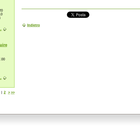
20
10
i
Indietro
.
uire
7.00
.
|
2
>
>>