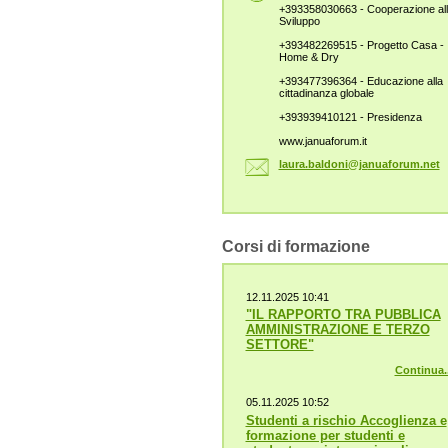
+393358030663 - Cooperazione al
Sviluppo
+393482269515 - Progetto Casa -
Home & Dry
+393477396364 - Educazione alla
cittadinanza globale
+393939410121 - Presidenza
www.januaforum.it
laura.ba
ldoni@ja
nuaforum
.net
Corsi di formazione
12.11.2025 10:41
"IL RAPPORTO TRA PUBBLICA
AMMINISTRAZIONE E TERZO
SETTORE"
Continua..
05.11.2025 10:52
Studenti a rischio Accoglienza e
formazione per studenti e