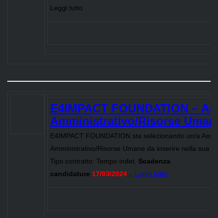
Leggi tutto
E4IMPACT FOUNDATION – Ass
Amministrativo/Risorse Umane 
E4IMPACT FOUNDATION sta selezionando un/a Assis
Amministrativo/Risorse Umane da inserire nella sua oper
Tipo contratto: Tempo indet.
Scadenza
candidature
17/03/2024
...
Leggi tutto