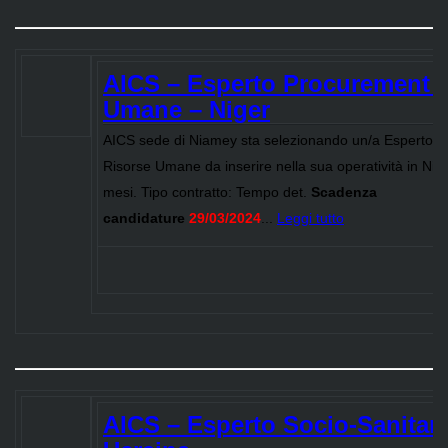
AICS – Esperto Procurement e
Umane – Niger
AICS sede di Niamey sta selezionando un/a Esperto 
Risorse Umane da inserire nella sua operatività in Nig
mesi. Tipo contratto: Tempo det.
Scadenza
candidature
29/03/2024
...
Leggi tutto
AICS – Esperto Socio-Sanitari