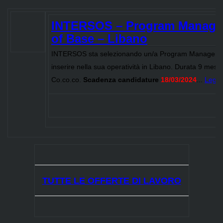
INTERSOS – Program Manager
of Base – Libano
INTERSOS sta selezionando un/a Program Manager /
inserire nella sua operatività in Libano. Durata 9 mesi.
Co.co.co.
Scadenza candidature
18/03/2024
...
Leggi 
TUTTE LE OFFERTE DI LAVORO