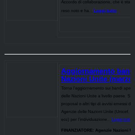
Accordo di collaborazione, che è stat
reso noto e ha...
Leggi tutto
Aggiornamento bandi
Nazioni Unite (marzo
Torna l’aggiornamento sui bandi aperti
delle Nazioni Unite a livello paese. Si tra
proposal o altri tipi di avvisi emessi dall
Agenzie delle Nazioni Unite (Unicef,
ecc) per l’individuazione...
Leggi tutto
FINANZIATORE:
Agenzie Nazioni Un