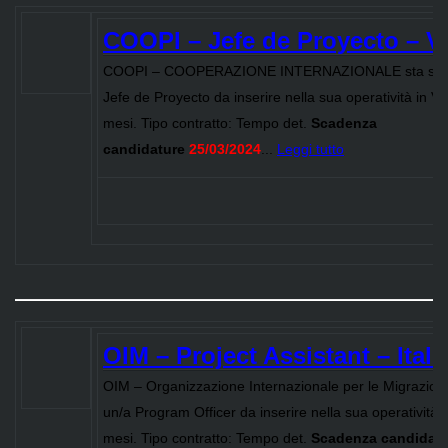
COOPI – Jefe de Proyecto – V
COOPI – COOPERAZIONE INTERNAZIONALE sta sele
Jefe de Proyecto da inserire nella sua operatività in V
mesi. Tipo contratto: Tempo det.
Scadenza
candidature
25/03/2024
...
Leggi tutto
OIM – Project Assistant – Itali
OIM – Organizzazione Internazionale per le Migrazion
un/a Program Officer da inserire nella sua operatività i
mesi. Tipo contratto: Tempo det.
Scadenza candidat