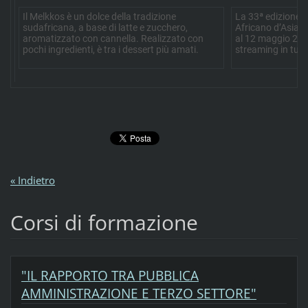
Il Melkkos è un dolce della tradizione
La 33ª edizione d
sudafricana, a base di latte e zucchero,
Africano d’Asia e
aromatizzato con cannella. Realizzato con
al 12 maggio 2024
pochi ingredienti, è tra i dessert più amati.
streaming in tutta
« Indietro
Corsi di formazione
"IL RAPPORTO TRA PUBBLICA
AMMINISTRAZIONE E TERZO SETTORE"