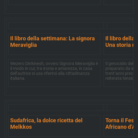
Il libro della settimana: La signora
Il libro della
Meraviglia
Una storia r
Wezero Dinkinesh, ovvero Signora Meraviglia è
Il genocidio del ’
il modo in cui, tra ironia e amarezza, in casa
preparato da altr
dell’autrice si usa riferirsi alla cittadinanza
trent’anni preced
italiana.
reiterata tensione
Sudafrica, la dolce ricetta del
Torna il Fest
Melkkos
Africano d’A