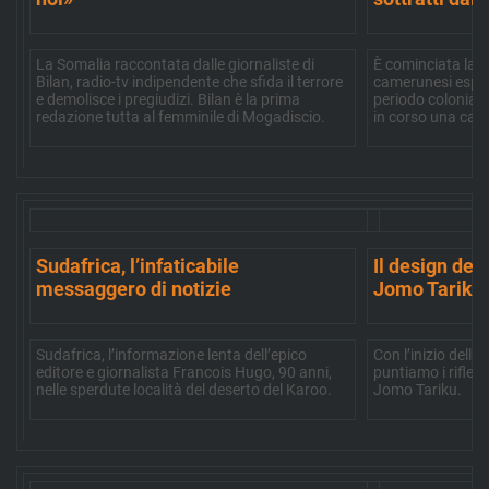
La Somalia raccontata dalle giornaliste di
È cominciata la re
Bilan, radio-tv indipendente che sfida il terrore
camerunesi esport
e demolisce i pregiudizi. Bilan è la prima
periodo coloniale 
redazione tutta al femminile di Mogadiscio.
in corso una cam
Sudafrica, l’infaticabile
Il design del
messaggero di notizie
Jomo Tariku
Sudafrica, l’informazione lenta dell’epico
Con l’inizio dell
editore e giornalista Francois Hugo, 90 anni,
puntiamo i riflet
nelle sperdute località del deserto del Karoo.
Jomo Tariku.