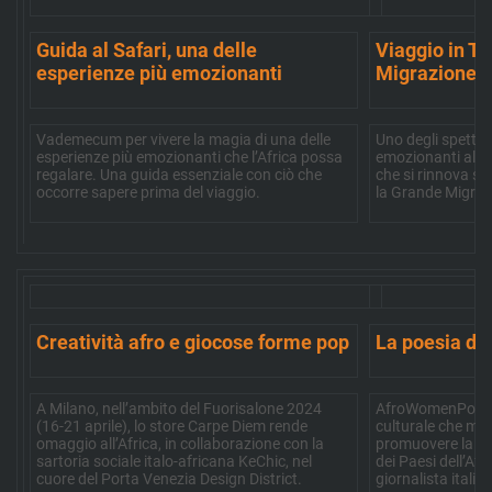
Guida al Safari, una delle
Viaggio in T
esperienze più emozionanti
Migrazione
Vademecum per vivere la magia di una delle
Uno degli spettaco
esperienze più emozionanti che l’Africa possa
emozionanti al m
regalare. Una guida essenziale con ciò che
che si rinnova s
occorre sapere prima del viaggio.
la Grande Migraz
Creatività afro e giocose forme pop
La poesia de
A Milano, nell’ambito del Fuorisalone 2024
AfroWomenPoetry
(16-21 aprile), lo store Carpe Diem rende
culturale che mir
omaggio all’Africa, in collaborazione con la
promuovere la pr
sartoria sociale italo-africana KeChic, nel
dei Paesi dell’Afr
cuore del Porta Venezia Design District.
giornalista italia