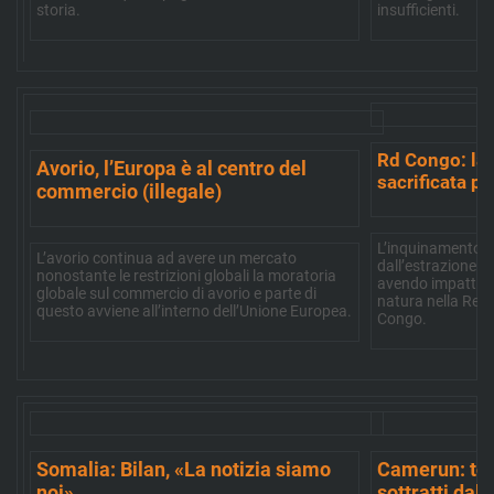
storia.
insufficienti.
Rd Congo: la 
Avorio, l’Europa è al centro del
sacrificata pe
commercio (illegale)
L’inquinamento t
L’avorio continua ad avere un mercato
dall’estrazione in
nonostante le restrizioni globali la moratoria
avendo impatti de
globale sul commercio di avorio e parte di
natura nella Rep
questo avviene all’interno dell’Unione Europea.
Congo.
Somalia: Bilan, «La notizia siamo
Camerun: torn
noi»
sottratti dal