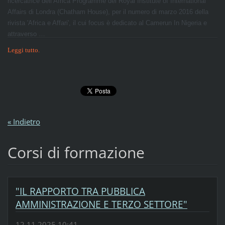
ricercatrice dell’Africa Programme del Royal Institute of International
Affairs di Londra (Chatham House), per il numero di marzo 2016 della
rivista 'Africa e Affari', il cui focus è dedicato al Camerun In Nigeria e
attraverso …
Leggi tutto.
« Indietro
Corsi di formazione
"IL RAPPORTO TRA PUBBLICA
AMMINISTRAZIONE E TERZO SETTORE"
12.11.2025 10:41