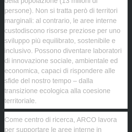
della popolazione (13 milioni di
persone). Non si tratta però di territori
marginali: al contrario, le aree interne
custodiscono risorse preziose per uno
sviluppo più equilibrato, sostenibile e
inclusivo. Possono diventare laboratori
di innovazione sociale, ambientale ed
economica, capaci di rispondere alle
sfide del nostro tempo – dalla
transizione ecologica alla coesione
territoriale.
Come centro di ricerca, ARCO lavora
per supportare le aree interne in