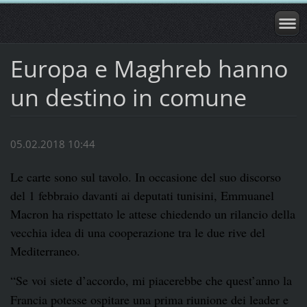
Europa e Maghreb hanno
un destino in comune
05.02.2018 10:44
Le carte sono sul tavolo. In occasione del suo discorso
del 1 febbraio davanti ai deputati tunisini, Emmuanel
Macron ha rispettato le attese chiedendo un rilancio della
vecchia idea di una cooperazione tra le due rive del
Mediterraneo.
“Se voi siete d’accordo, mi piacerebbe che quest’anno la
Francia potesse ospitare una prima riunione dei leader e