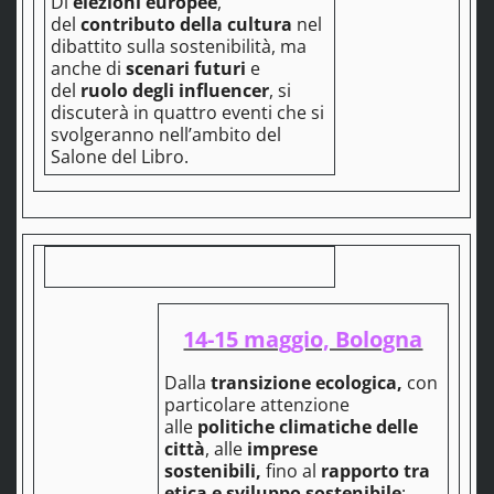
Di
elezioni europee
,
del
contributo della cultura
nel
dibattito sulla sostenibilità, ma
anche di
scenari futuri
e
del
ruolo degli influencer
, si
discuterà in quattro eventi che si
svolgeranno
nell’ambito del
Salone del Libro.
14-15 maggio, Bologna
Dalla
transizione ecologica,
con
particolare attenzione
alle
politiche climatiche delle
città
, alle
imprese
sostenibili,
fino al
rapporto tra
etica e sviluppo sostenibile
: