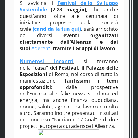
Si avvicina il
Festival dello Sviluppo
Sostenibile
(
7-23 maggio),
che anche
quest'anno, o
ltre alle centinaia di
iniziative proposte dalla società
civile
(candida la tua qui)
, sarà arricchito
da diversi
eventi organizzati
direttamente dall’Alleanza e dai
suoi
Aderenti
tramite i Gruppi di lavoro.
Numerosi incontri
si terranno
nella
"casa" del Festival, il
Palazzo delle
Esposizioni
di Roma, nel corso di tutta la
manifestazione.
Tantissimi i temi
approfonditi
: dalle prospettive
dell'Europa alle fake news su clima ed
energia, ma anche finanza quotidiana,
donne, salute, agricoltura, lavoro e molto
altro. Saranno inoltre presentati i risultati
del concorso "Facciamo 17 Goal" e di due
progetti europei a cui aderisce l'Alleanza.