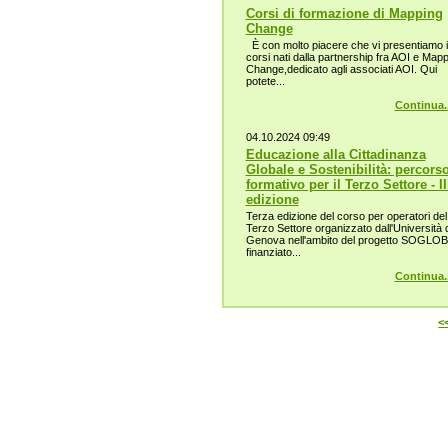
Corsi di formazione di Mapping
Change
È con molto piacere che vi presentiamo i
corsi nati dalla partnership fra AOI e Map
Change,dedicato agli associati AOI. Qui
potete...
Continua..
04.10.2024 09:49
Educazione alla Cittadinanza
Globale e Sostenibilità: percors
formativo per il Terzo Settore - II
edizione
Terza edizione del corso per operatori del
Terzo Settore organizzato dall'Università d
Genova nell'ambito del progetto SOGLO
finanziato...
Continua..
<