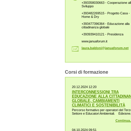
+393358030663 - Cooperazione al
Sviluppo
+393482269515 - Progetto Casa -
Home & Dry
+393477396364 - Educazione alla
cittadinanza globale
+393939410121 - Presidenza
www.januaforum.it
laura.ba
ldoni@ja
nuaforum
.net
Corsi di formazione
20.12.2024 12:20
INTERCONNESSIONI TRA
EDUCAZIONE ALLA CITTADINA
GLOBALE, CAMBIAMENTI
CLIMATICI E SOSTENIBILITÀ
Percorso formativo per operatori del Terz
Settore e Educatori Ambientali. Edixione.
Continua..
04.10.2024 09:51