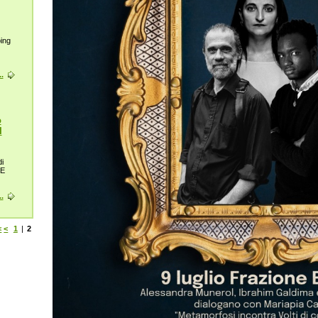
ping
.
o
I
i
BE
.
<
<
1
|
2