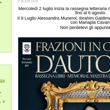
27.06.2025 10:30
lo
Mercoledì 2 luglio inizia la rassegna letteraria 
fino al 6 agosto.
Il 9 Luglio Alessandra Munerol, Ibrahim Galdim
con Mariapia Cavani
Non perdetevi gli appunt
NZA
o
..
.