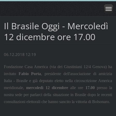
Il Brasile Oggi - Mercoledì
12 dicembre ore 17.00
06.12.2018 12:19
Fondazione Casa America (via dei Giustiniani 12/4 Genova) ha
invitato
Fabio Porta
, presidente dell'associazione di amicizia
Italia - Brasile e già deputato eletto nella circoscrizione America
meridionale,
mercoledì 12 dicembre
alle ore
17.00
presso la
nostra sede per parlarci della situazione in Brasile dopo le recenti
consultazioni elettorali che hanno sancito la vittoria di Bolsonaro.