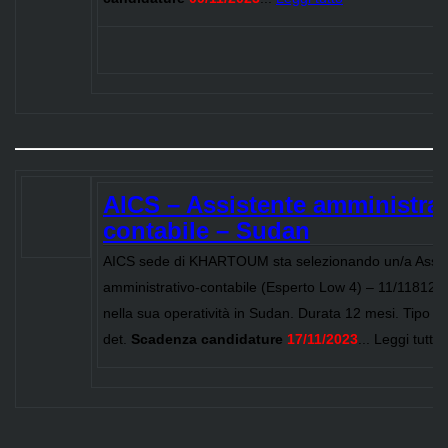
AICS – Assistente amministrat
contabile – Sudan
AICS sede di KHARTOUM sta selezionando un/a Assis
amministrativo-contabile (Esperto Low 4) – 11/11812/2
nella sua operatività in Sudan. Durata 12 mesi. Tipo c
det.
Scadenza candidature
17/11/2023
... Leggi tutto