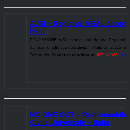
AVSI – Regional MEAL coordi
Haiti
FONDAZIONE AVSI sta selezionando un/a Regional M
da inserire nella sua operatività in Haiti. Durata 12 mes
Tempo det.
Scadenza candidature
03/11/2023
...
Legg
NO ONE OUT – Responsabile 
Civile Universale – Italia