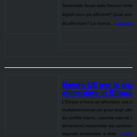
Sostenibile fissati dalle Nazioni Unite?
digitali sono più efficienti? Quali sono l
da affrontare? La ricerca...
Leggi tutt
Bando UE per la sicu
alimentare in Etiopia
L’Etiopia si trova ad affrontare una delle
multidimensionali più gravi degli ultim
da conflitti interni, calamità naturali (si
alimentare) esacerbate dal cambiament
degrado ambientale, e sfide...
Leggi tu