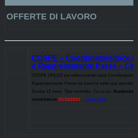
.
OFFERTE DI LAVORO
COSPE – Coordinatore/trice d
e Rappresentante Paese – Ca
COSPE ONLUS sta selezionando un/a Coordinatore/tric
Rappresentante Paese da inserire nella sua operativit
Durata 12 mesi. Tipo contratto: Co.co.co.
Scadenza
candidature
31/10/2023
...
Leggi tutto