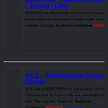
– Tunisia / Libia
WEWORLD sta selezionando un/a Country Finance M
inserire nella sua operatività in Tunisia e Libia. Durata
contratto: Co.co.co.
Scadenza candidature
02/11/20
AICS – Responsabile Comunic
Etiopia
AICS sede di ADDIS ABEBA sta selezionando un/a Res
Comunicazione da inserire nella sua operatività in Eti
mesi. Tipo contratto: Tempo det.
Scadenza
candidature
09/11/2023
...
Leggi tutto