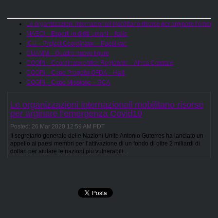
Le organizzazioni internazionali mobilitano risorse per arginare l’emer
MAECI – Esperti in diritti umani – Italia
ICU – Project Coordinator – Paesi vari
CUAMM – Quattro nuove figure
COOPI – Coordinatore/trice Regionale – Africa Centrale
COOPI – Capo Progetto OFDA – Haiti
COOPI – Capo Missione – RCA
Le organizzazioni internazionali mobilitano risorse
per arginare l’emergenza Covid19
Posted:
26 Mar 2020 12:59 AM PDT
Il segretario generale delle Nazioni Unite Antonio Guterres ha lanciato un
appello ai paesi membri per l’attivazione di un fondo di oltre 2 miliardi di
dollari per aiutare le nazioni più vulnerabili...