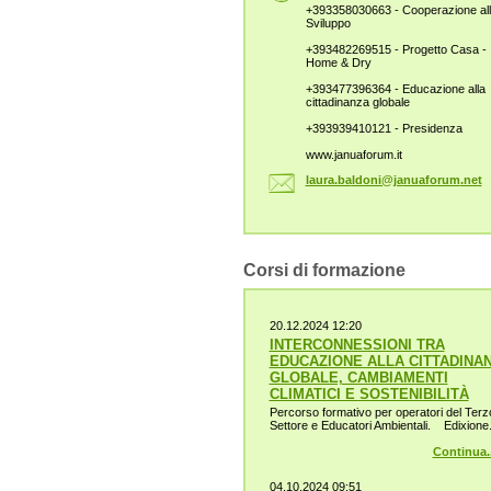
+393358030663 - Cooperazione al
Sviluppo
+393482269515 - Progetto Casa -
Home & Dry
+393477396364 - Educazione alla
cittadinanza globale
+393939410121 - Presidenza
www.januaforum.it
laura.ba
ldoni@ja
nuaforum
.net
Corsi di formazione
20.12.2024 12:20
INTERCONNESSIONI TRA
EDUCAZIONE ALLA CITTADINA
GLOBALE, CAMBIAMENTI
CLIMATICI E SOSTENIBILITÀ
Percorso formativo per operatori del Terz
Settore e Educatori Ambientali. Edixione.
Continua..
04.10.2024 09:51