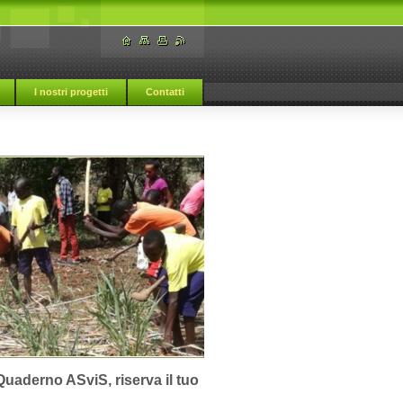
I nostri progetti
Contatti
uaderno ASviS, riserva il tuo