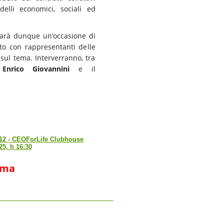
delli economici, sociali ed
arà dunque un’occasione di
nto con rappresentanti delle
sul tema. Interverranno, tra
S
Enrico Giovannini
e il
 12 - CEOForLife Clubhouse
25, h 16:30
mma