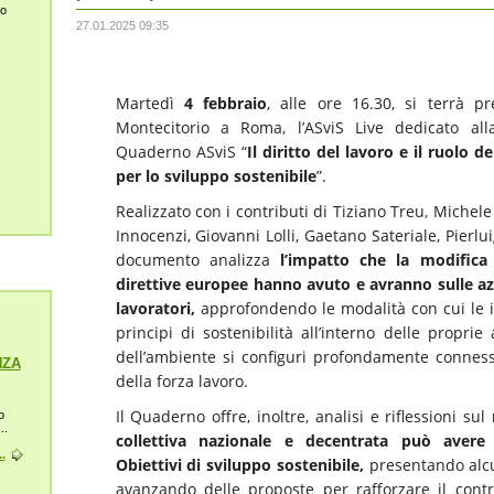
lo
27.01.2025 09:35
Martedì
4 febbraio
, alle ore 16.30, si terrà p
Montecitorio a Roma, l’ASviS Live dedicato al
Quaderno ASviS “
Il diritto del lavoro e il ruolo d
per lo sviluppo sostenibile
”.
Realizzato con i contributi di Tiziano Treu, Michele 
Innocenzi, Giovanni Lolli, Gaetano Sateriale, Pierluig
documento analizza
l’impatto che la modifica
direttive europee hanno avuto e avranno sulle azie
lavoratori,
approfondendo le modalità con cui le 
principi di sostenibilità all’interno delle proprie
dell’ambiente si configuri profondamente conness
NZA
della forza lavoro.
Il Quaderno offre, inoltre, analisi e riflessioni sul
r
o
..
collettiva nazionale e decentrata può avere
.
Obiettivi di sviluppo sostenibile,
presentando alcu
avanzando delle proposte per rafforzare il contrib