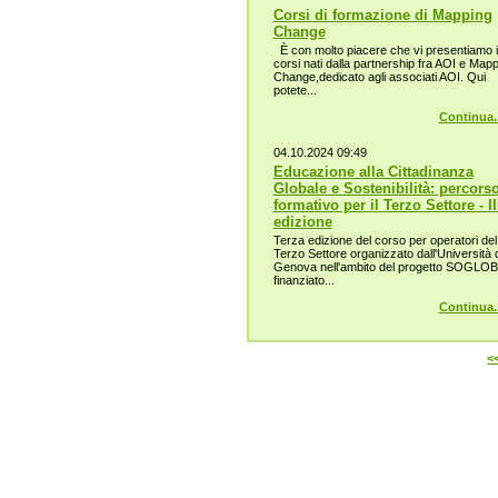
Corsi di formazione di Mapping
Change
È con molto piacere che vi presentiamo i
corsi nati dalla partnership fra AOI e Map
Change,dedicato agli associati AOI. Qui
potete...
Continua..
04.10.2024 09:49
Educazione alla Cittadinanza
Globale e Sostenibilità: percors
formativo per il Terzo Settore - II
edizione
Terza edizione del corso per operatori del
Terzo Settore organizzato dall'Università d
Genova nell'ambito del progetto SOGLO
finanziato...
Continua..
<