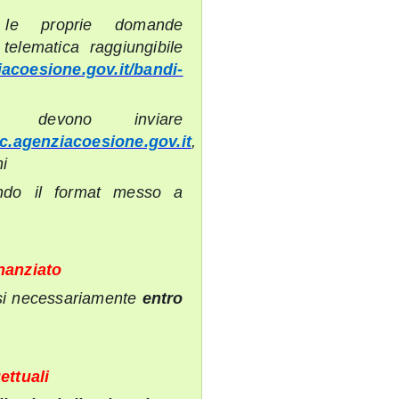
 le proprie domande
telematica raggiungibile
acoesione.gov.it/bandi-
ti devono inviare
ec.agenziacoesione.gov.it
,
ni
zando il format messo a
nanziato
ersi necessariamente
entro
ettuali