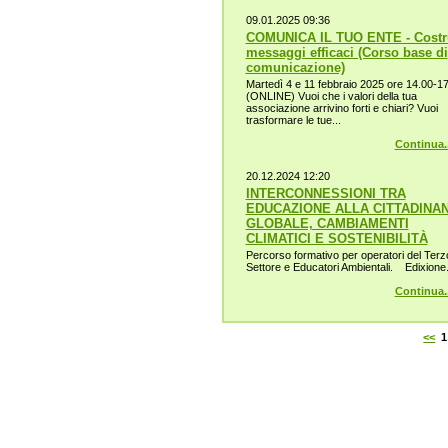
09.01.2025 09:36
COMUNICA IL TUO ENTE - Costr
messaggi efficaci (Corso base di
comunicazione)
Martedì 4 e 11 febbraio 2025 ore 14.00-1
(ONLINE) Vuoi che i valori della tua
associazione arrivino forti e chiari? Vuoi
trasformare le tue...
Continua..
20.12.2024 12:20
INTERCONNESSIONI TRA
EDUCAZIONE ALLA CITTADINA
GLOBALE, CAMBIAMENTI
CLIMATICI E SOSTENIBILITÀ
Percorso formativo per operatori del Terz
Settore e Educatori Ambientali. Edixione.
Continua..
<<
1