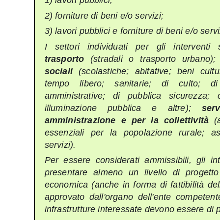
1) lavori pubblici;
2) forniture di beni e/o servizi;
3) lavori pubblici e forniture di beni e/o servi
I settori individuati per gli intervent
trasporto
(stradali o trasporto urbano)
sociali
(scolastiche; abitative; beni cultu
tempo libero; sanitarie; di culto; di
amministrative; di pubblica sicurezza; c
illuminazione pubblica e altre);
ser
amministrazione e per la collettività
(a
essenziali per la popolazione rurale; as
servizi).
Per essere considerati ammissibili, gli in
presentare almeno un livello di progetto 
economica (anche in forma di fattibilità dell
approvato dall'organo dell'ente competente;
infrastrutture interessate devono essere di 