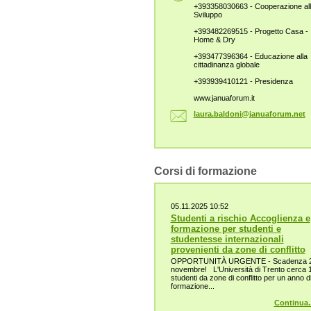
+393358030663 - Cooperazione al
Sviluppo
+393482269515 - Progetto Casa -
Home & Dry
+393477396364 - Educazione alla
cittadinanza globale
+393939410121 - Presidenza
www.januaforum.it
laura.ba
ldoni@ja
nuaforum
.net
Corsi di formazione
05.11.2025 10:52
Studenti a rischio Accoglienza e
formazione per studenti e
studentesse internazionali
provenienti da zone di conflitto
OPPORTUNITÀ URGENTE - Scadenza 
novembre! L'Università di Trento cerca 
studenti da zone di conflitto per un anno d
formazione...
Continua..