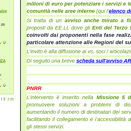
milioni di euro per
potenziare i servizi e l
comunità nelle aree interne
(qui l’
elenco de
uire
Si tratta di un
avviso anche mirato a fin
7.00
proposti da EE.LL dove gli
Enti del Terzo
coinvolti dai proponenti nella fase realizz
particolare attenzione alle Regioni del sud
.
L’invito è
alla diffusione ai vs. soci / articolazi
Di seguito una breve
scheda sull'avviso 
NZA
o
..
.
PNRR
L’intervento è inserito nella
Missione 5
|
2
>
>>
promuovere soluzioni a problemi di disag
aumentando il numero di destinatari dei serviz
facilitando il collegamento e l’accessibilità ai
gli stessi servizi.