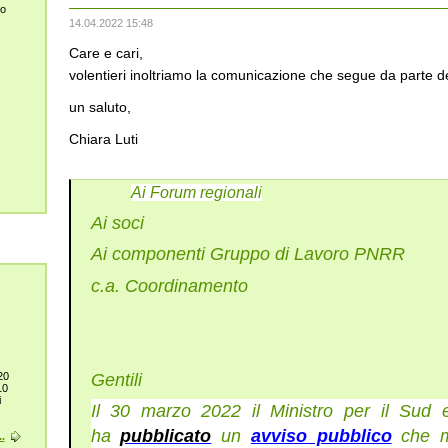
lo
14.04.2022 15:48
Care e cari,
volentieri inoltriamo la comunicazione che segue da parte de
un saluto,
Chiara Luti
Ai Forum regionali
Ai soci
Ai componenti Gruppo di Lavoro PNRR
c.a. Coordinamento
20
Gentili
10
i
Il 30 marzo 2022 il Ministro per il Sud e
ha
pubblicato
un
avviso pubblico
che m
.