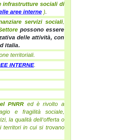
e infrastrutture sociali di
lle aree interne
)
.
anziare servizi sociali
,
 Settore
possono essere
ativa delle attività, con
 Italia.
one territoriali
.
AREE INTERNE
.
 del PNRR
ed è rivolto a
io e fragilità sociale,
i, la qualità dell’offerta o
 territori in cui si trovano