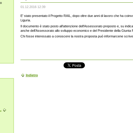
lo
01.12.2016 12:39
E' stato presentato il Progetto RAIL, dopo oltre due anni di lavoro che ha coinv
Liguria.
Il documento è stato posto all'attenzione dell'Assessorato preposto e, su indi
anche dell'Assessorato allo sviluppo economico e del Presidente della Giunta 
Chi fosse interessato a conoscere la nostra proposta può informarcene scri
Indietro
.