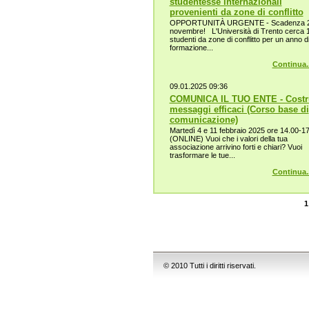
studentesse internazionali
provenienti da zone di conflitto
OPPORTUNITÀ URGENTE - Scadenza 
novembre! L'Università di Trento cerca 
studenti da zone di conflitto per un anno d
formazione...
Continua..
09.01.2025 09:36
COMUNICA IL TUO ENTE - Costr
messaggi efficaci (Corso base di
comunicazione)
Martedì 4 e 11 febbraio 2025 ore 14.00-1
(ONLINE) Vuoi che i valori della tua
associazione arrivino forti e chiari? Vuoi
trasformare le tue...
Continua..
1
© 2010 Tutti i diritti riservati.