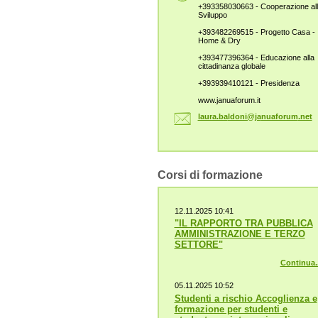
+393358030663 - Cooperazione al
Sviluppo
+393482269515 - Progetto Casa -
Home & Dry
+393477396364 - Educazione alla
cittadinanza globale
+393939410121 - Presidenza
www.januaforum.it
laura.ba
ldoni@ja
nuaforum
.net
Corsi di formazione
12.11.2025 10:41
"IL RAPPORTO TRA PUBBLICA
AMMINISTRAZIONE E TERZO
SETTORE"
Continua..
05.11.2025 10:52
Studenti a rischio Accoglienza e
formazione per studenti e