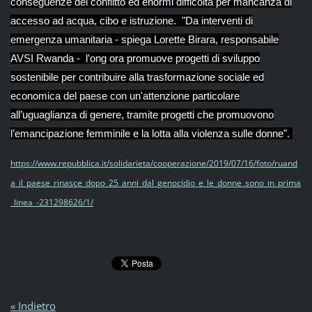
conseguenze del conflitto ed enormi difficoltà per mancanza di
accesso ad acqua, cibo e istruzione. "Da interventi di
emergenza umanitaria - spiega Lorette Birara, responsabile
AVSI Rwanda - l'ong ora promuove progetti di sviluppo
sostenibile per contribuire alla trasformazione sociale ed
economica del paese con un'attenzione particolare
all’uguaglianza di genere, tramite progetti che promuovono
l’emancipazione femminile e la lotta alla violenza sulle donne".
https://www.repubblica.it/solidarieta/cooperazione/2019/07/16/foto/ruand
a_il_paese_rinasce_dopo_25_anni_dal_genocidio_e_le_donne_sono_in_prima
_linea_-231298626/1/
« Indietro