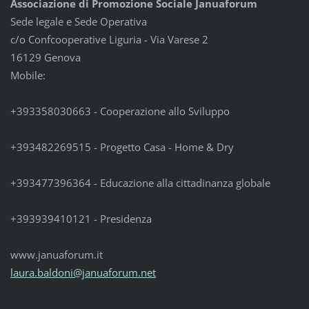
Associazione di Promozione Sociale Januaforum
Sede legale e Sede Operativa
c/o Confcooperative Liguria - Via Varese 2
16129 Genova
Mobile:
+393358030663 - Cooperazione allo Sviluppo
+393482269515 - Progetto Casa - Home & Dry
+393477396364 - Educazione alla cittadinanza globale
+393939410121 - Presidenza
www.januaforum.it
laura.ba
ldoni@ja
nuaforum
.net