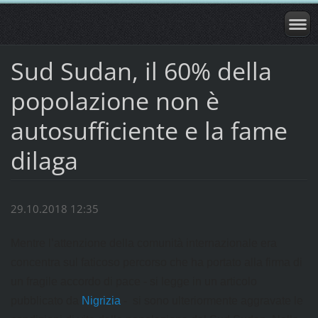
Sud Sudan, il 60% della
popolazione non è
autosufficiente e la fame
dilaga
29.10.2018 12:35
Mentre l’attenzione della comunità internazionale era
concentra sul faticoso percorso che ha portato alla firma di
un fragile accordo di pace - si legge in un articolo
pubblicato da
Nigrizia
- si sono ulteriormente aggravate le