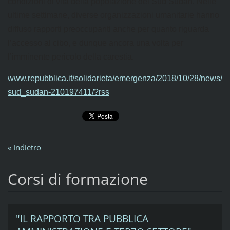
condizioni di vita della popolazione del Sud Sudan. Nelle
ultime settimane, diverse organizzazioni umanitarie hanno
diffuso rapporti preoccupanti anche per quanto riguarda
l’accesso al cibo, e dunque ancora una volta per
l’imminente pericolo della carestia.
www.repubblica.it/solidarieta/emergenza/2018/10/28/news/
sud_sudan-210197411/?rss
« Indietro
Corsi di formazione
"IL RAPPORTO TRA PUBBLICA