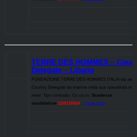
TERRE DES HOMMES – Count
Delegate – Libano
FONDAZIONE TERRE DES HOMMES ITALIA sta selez
Country Delegate da inserire nella sua operatività in 
mesi. Tipo contratto: Co.co.co.
Scadenza
candidature
12/01/2024
...
Leggi tutto