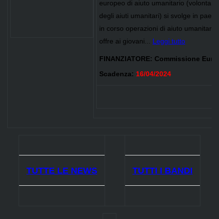
europeo di aiuto umanitario (volontaria
degli aiuti umanitari) si svolge in paesi 
in corso operazioni di aiuto umanitari
offre ai giovani...
Leggi tutto
FINANZIATORE:
Commissione Euro
Scadenza:
16/04/2024
TUTTE LE NEWS
TUTTI I BANDI