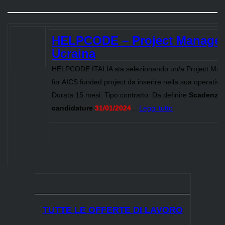
HELPCODE – Project Manager
Ucraina
HELPCODE ITALIA sta selezionando un/a Project Mana
for AICS funded project da inserire nella sua operativit
Durata 15 mesi. Tipo contratto: Da definire
Scadenza
candidature
31/01/2024
...
Leggi tutto
TUTTE LE OFFERTE DI LAVORO