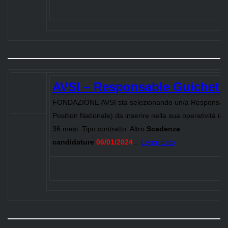
AVSI – Responsable Guichet 
FONDAZIONE AVSI sta selezionando un/a Responsabl
Position Nationale) da inserire nella sua operatività in
36 mesi. Tipo contratto: Altro
Scadenza
candidature
06/01/2024
...
Leggi tutto