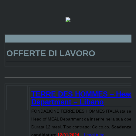
.
OFFERTE DI LAVORO
TERRE DES HOMMES – Head 
Department – Libano
FONDAZIONE TERRE DES HOMMES ITALIA sta selez
Head of MEAL Department da inserire nella sua operati
Durata 12 mesi. Tipo contratto: Co.co.co.
Scadenza
candidature
12/01/2024
...
Leggi tutto