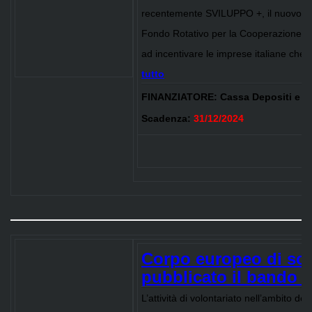
recentemente SVILUPPO +, il nuovo s
Fondo Rotativo per la Cooperazione all
ad incentivare le imprese italiane che 
tutto
FINANZIATORE:
Cassa Depositi e Pr
Scadenza:
31/12/2024
Corpo europeo di soli
pubblicato il bando 
L’attività di volontariato nell’ambito de