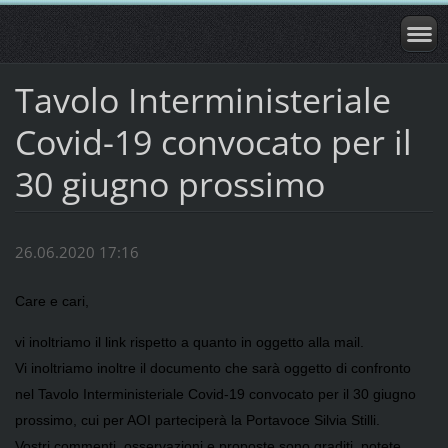
Tavolo Interministeriale
Covid-19 convocato per il
30 giugno prossimo
26.06.2020 17:16
Care e cari,
vi inoltriamo il link rispetto a quanto in oggetto alla mail.
Vi inoltriamo inoltre il documento che sarà oggetto di confronto
nel Tavolo Interministeriale Covid-19 convocato per il 30 giugno
prossimo, cui per AOI parteciperà la Portavoce Silvia Stilli.
Vostri commenti, osservazioni e proposte sono graditi, potete