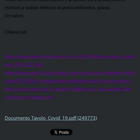
inoltrarli a questo indirizzo di posta elettronica, grazie.
Un saluto,
Chiara Luti
https://www.esteri.it/mae/resource/doc/2020/06/documento_trienn
ale_2019-2021.pdf
https://www.esteri.it/mae/it/sala_stampa/archivionotizie/approfondi
menti/2020/06/il-comitato-interministeriale-per-la-cooperazione-
allo-sviluppo-approva-la-strategia-italiana-per-l-educazione-alla-
cittadinanza-globale.html
Documento Tavolo_Covid_19.pdf (249773)