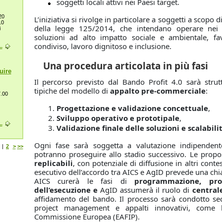
soggetti locali attivi nei Paesi target.
20
L’iniziativa si rivolge in particolare a soggetti a scopo d
10
della legge 125/2014, che intendano operare nei 
i
soluzioni ad alto impatto sociale e ambientale, fa
condiviso, lavoro dignitoso e inclusione.
.
Una procedura articolata in più fasi
uire
Il percorso previsto dal Bando Profit 4.0 sarà stru
tipiche del modello di
appalto pre-commerciale
:
7.00
Progettazione e validazione concettuale
,
Sviluppo operativo e prototipale
,
.
Validazione finale delle soluzioni e scalabili
Ogni fase sarà soggetta a valutazione indipendente
|
2
>
>>
potranno proseguire allo stadio successivo. Le prop
replicabili
, con potenziale di diffusione in altri contes
esecutivo dell’accordo tra AICS e AgID prevede una ch
AICS curerà le fasi di
programmazione, pro
dell’esecuzione e
AgID assumerà il ruolo di
central
affidamento del bando. Il processo sarà condotto se
project management e appalti innovativi, come l
Commissione Europea (EAFIP).