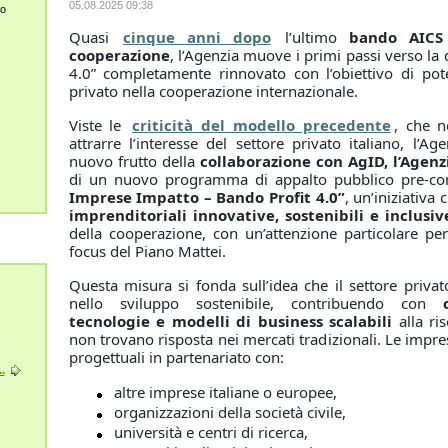
05.08.2025 09:38
lo
Quasi
cinque anni dopo
l’ultimo
bando AICS 
cooperazione
, l’Agenzia muove i primi passi verso la
4.0” completamente rinnovato con l’obiettivo di pote
privato nella cooperazione internazionale.
Viste le
criticità del modello precedente
, che n
attrarre l’interesse del settore privato italiano, l’
nuovo frutto della
collaborazione con AgID, l’Agenzi
di un nuovo programma di appalto pubblico pre-c
Imprese Impatto – Bando Profit 4.0”
, un’iniziativa
imprenditoriali innovative, sostenibili e inclusiv
della cooperazione, con un’attenzione particolare per
focus del Piano Mattei.
Questa misura si fonda sull’idea che il settore priva
nello sviluppo sostenibile, contribuendo con
tecnologie e modelli di business scalabili
alla ri
non trovano risposta nei mercati tradizionali. Le imp
progettuali in partenariato con:
.
altre imprese italiane o europee,
organizzazioni della società civile,
università e centri di ricerca,