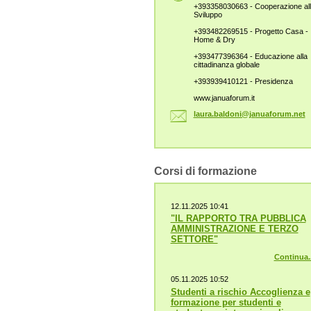
+393358030663 - Cooperazione al
Sviluppo
+393482269515 - Progetto Casa -
Home & Dry
+393477396364 - Educazione alla
cittadinanza globale
+393939410121 - Presidenza
www.januaforum.it
laura.ba
ldoni@ja
nuaforum
.net
Corsi di formazione
12.11.2025 10:41
"IL RAPPORTO TRA PUBBLICA
AMMINISTRAZIONE E TERZO
SETTORE"
Continua..
05.11.2025 10:52
Studenti a rischio Accoglienza e
formazione per studenti e