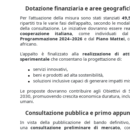
Dotazione finanziaria e aree geografi
Per l’attuazione della misura sono stati stanziati
49,
ripartiti tra le varie fasi dell’appalto, secondo le modal
della consultazione. Le iniziative dovranno essere re
cooperazione italiana
, come individuati d
Programmazione 2024–2026
e dal
Piano Mattei
, 
africano.
L’appalto è finalizzato alla
realizzazione di at
sperimentale
che consentano la progettazione di:
servizi innovativi,
beni e prodotti ad alta sostenibilità,
soluzioni inclusive capaci di generare impatti mis
Le proposte dovranno contribuire agli Obiettivi di 
2030, promuovendo crescita economica duratura, inclusio
umani.
Consultazione pubblica e primo appu
In vista della pubblicazione del bando definiti
una
consultazione preliminare di mercato
, co