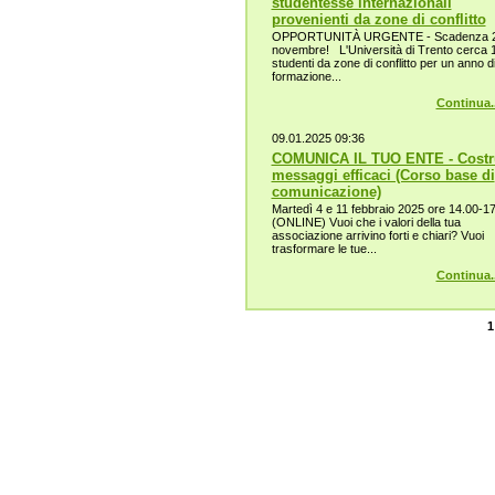
studentesse internazionali
provenienti da zone di conflitto
OPPORTUNITÀ URGENTE - Scadenza 
novembre! L'Università di Trento cerca 
studenti da zone di conflitto per un anno d
formazione...
Continua..
09.01.2025 09:36
COMUNICA IL TUO ENTE - Costr
messaggi efficaci (Corso base di
comunicazione)
Martedì 4 e 11 febbraio 2025 ore 14.00-1
(ONLINE) Vuoi che i valori della tua
associazione arrivino forti e chiari? Vuoi
trasformare le tue...
Continua..
1