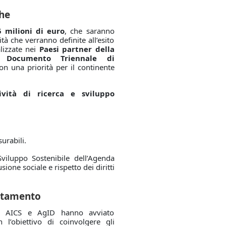
che
5 milioni di euro
, che saranno
ità che verranno definite all’esito
alizzate nei
Paesi partner della
al
Documento Triennale di
con una priorità per il continente
tività di ricerca e sviluppo
urabili.
Sviluppo Sostenibile dell’Agenda
ne sociale e rispetto dei diritti
ntamento
vo, AICS e AgID hanno avviato
n l’obiettivo di coinvolgere gli