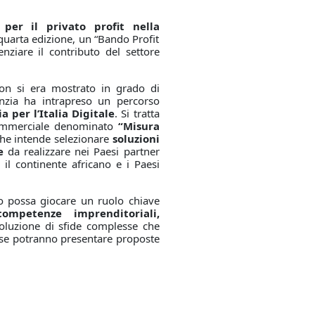
per il privato profit nella
 quarta edizione, un “Bando Profit
nziare il contributo del settore
on si era mostrato in grado di
Agenzia ha intrapreso un percorso
a per l’Italia Digitale
. Si tratta
ommerciale denominato
“Misura
 che intende selezionare
soluzioni
e
da realizzare nei Paesi partner
 il continente africano e i Paesi
to possa giocare un ruolo chiave
competenze imprenditoriali,
soluzione di sfide complesse che
rese potranno presentare proposte