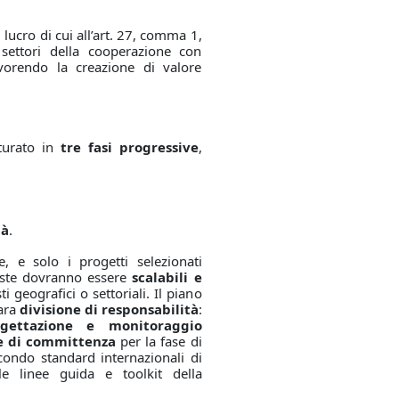
i lucro di cui all’art. 27, comma 1,
settori della cooperazione con
vorendo la creazione di valore
tturato in
tre fasi progressive
,
tà
.
, e solo i progetti selezionati
oste dovranno essere
scalabili e
ti geografici o settoriali. Il piano
iara
divisione di responsabilità
:
gettazione e monitoraggio
e di committenza
per la fase di
condo standard internazionali di
e linee guida e toolkit della