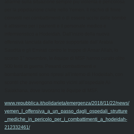
allarme sulla situazione sempre più violenta e pericolosa
per la popolazione civile nello Yemen. Il rischio di finire
coinvolti nei combattimenti o di essere uccisi dalle bombe
è altissimo per i pazienti e il personale medico e
infermieristico a Hodeidah. Dall'inizio della nuova
offensiva lanciata dalle forze supportate dall’Arabia
Saudita e gli Emirati contro le truppe di Ansar Allah, lo
scorso 1° novembre, le équipe di MSF hanno curato oltre
500 feriti di guerra. Pesanti combattimenti e
bombardamenti sono ripresi all'interno di Hodeidah, con
scontri che avvengono molto vicini all'ospedale Al-
Salakhana, dove lavorano le équipe di MSF.
www.repubblica.it/solidarieta/emergenza/2018/11/22/news/
yemen_l_offensiva_a_un_passo_dagli_ospedali_strutture
_mediche_in_pericolo_per_i_combattimenti_a_hodeidah-
212332461/