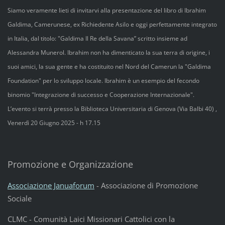
Siamo veramente lieti di invitarvi alla presentazione del libro di Ibrahim
Galdima, Camerunese, ex Richiedente Asilo e oggi perfettamente integrato
in Italia, dal titolo: "Galdima Il Re della Savana” scritto insieme ad
Alessandra Munerol. Ibrahim non ha dimenticato la sua terra di origine, i
suoi amici, la sua gente e ha costituito nel Nord del Camerun la "Galdima
Foundation" per lo sviluppo locale. Ibrahim è un esempio del fecondo
binomio "Integrazione di successo e Cooperazione Internazionale".
L’evento si terrà presso la Biblioteca Universitaria di Genova (Via Balbi 40) ,
Venerdì 20 Giugno 2025 - h 17.15
Promozione e Organizzazione
Associazione Januaforum
- Associazione di Promozione
Sociale
CLMC - Comunità Laici Missionari Cattolici con la