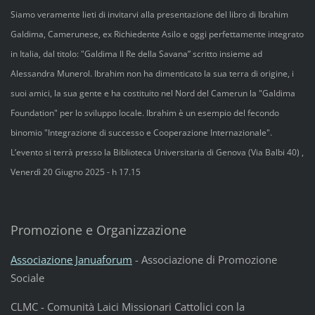
Siamo veramente lieti di invitarvi alla presentazione del libro di Ibrahim
Galdima, Camerunese, ex Richiedente Asilo e oggi perfettamente integrato
in Italia, dal titolo: "Galdima Il Re della Savana” scritto insieme ad
Alessandra Munerol. Ibrahim non ha dimenticato la sua terra di origine, i
suoi amici, la sua gente e ha costituito nel Nord del Camerun la "Galdima
Foundation" per lo sviluppo locale. Ibrahim è un esempio del fecondo
binomio "Integrazione di successo e Cooperazione Internazionale".
L’evento si terrà presso la Biblioteca Universitaria di Genova (Via Balbi 40) ,
Venerdì 20 Giugno 2025 - h 17.15
Promozione e Organizzazione
Associazione Januaforum
- Associazione di Promozione
Sociale
CLMC - Comunità Laici Missionari Cattolici con la