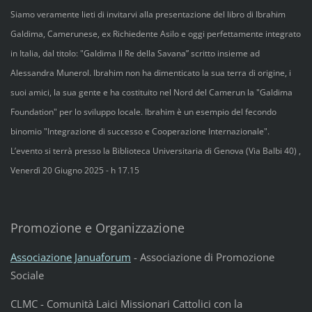
Siamo veramente lieti di invitarvi alla presentazione del libro di Ibrahim
Galdima, Camerunese, ex Richiedente Asilo e oggi perfettamente integrato
in Italia, dal titolo: "Galdima Il Re della Savana” scritto insieme ad
Alessandra Munerol. Ibrahim non ha dimenticato la sua terra di origine, i
suoi amici, la sua gente e ha costituito nel Nord del Camerun la "Galdima
Foundation" per lo sviluppo locale. Ibrahim è un esempio del fecondo
binomio "Integrazione di successo e Cooperazione Internazionale".
L’evento si terrà presso la Biblioteca Universitaria di Genova (Via Balbi 40) ,
Venerdì 20 Giugno 2025 - h 17.15
Promozione e Organizzazione
Associazione Januaforum
- Associazione di Promozione
Sociale
CLMC - Comunità Laici Missionari Cattolici con la