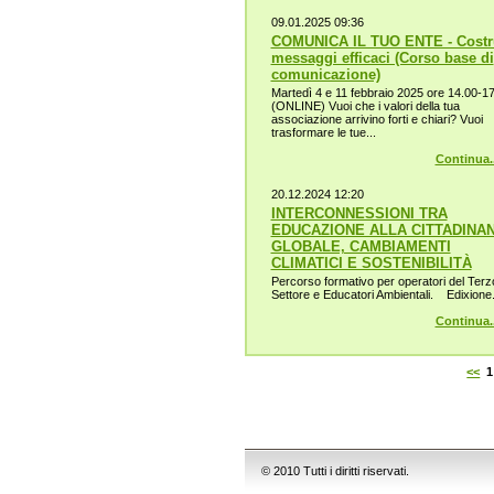
09.01.2025 09:36
COMUNICA IL TUO ENTE - Costr
messaggi efficaci (Corso base di
comunicazione)
Martedì 4 e 11 febbraio 2025 ore 14.00-1
(ONLINE) Vuoi che i valori della tua
associazione arrivino forti e chiari? Vuoi
trasformare le tue...
Continua..
20.12.2024 12:20
INTERCONNESSIONI TRA
EDUCAZIONE ALLA CITTADINA
GLOBALE, CAMBIAMENTI
CLIMATICI E SOSTENIBILITÀ
Percorso formativo per operatori del Terz
Settore e Educatori Ambientali. Edixione.
Continua..
<<
1
© 2010 Tutti i diritti riservati.