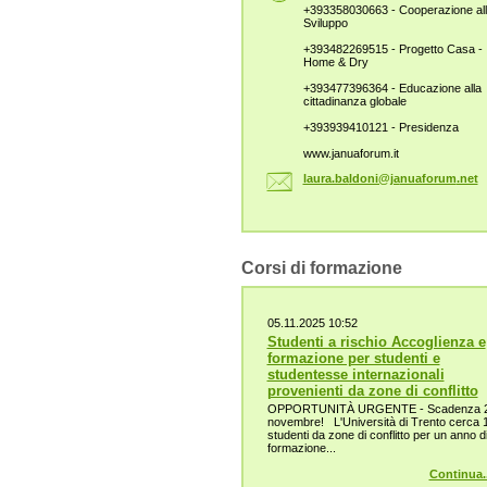
+393358030663 - Cooperazione al
Sviluppo
+393482269515 - Progetto Casa -
Home & Dry
+393477396364 - Educazione alla
cittadinanza globale
+393939410121 - Presidenza
www.januaforum.it
laura.ba
ldoni@ja
nuaforum
.net
Corsi di formazione
05.11.2025 10:52
Studenti a rischio Accoglienza e
formazione per studenti e
studentesse internazionali
provenienti da zone di conflitto
OPPORTUNITÀ URGENTE - Scadenza 
novembre! L'Università di Trento cerca 
studenti da zone di conflitto per un anno d
formazione...
Continua..