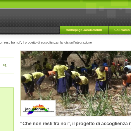
Homepage Januaforum
Chi siamo
n resti fra noi", il progetto di accoglienza rilancia sull’integrazione
"Che non resti fra noi", il progetto di accoglienza r