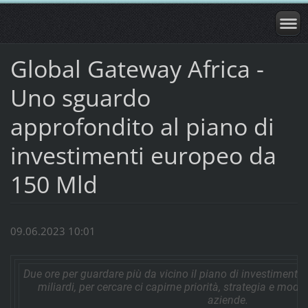
Global Gateway Africa -
Uno sguardo
approfondito al piano di
investimenti europeo da
150 Mld
09.06.2023 10:01
Due ore per guardare più da vicino il piano di investimenti 
miliardi, per cercare ci capirne priorità, strategia e modal
aziende.