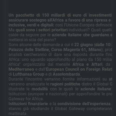
Un pacchetto di 150 miliardi di euro di investimenti 
assicurare sostegno all'Africa a favore di una ripresa e di
inclusive, verdi e digitali:
così l’Unione Europea definisce i
Ma
quali sono i settori prioritari
individuati? Quali quelli
s
calde da seguire per le
aziende italiane che guardano al 
mettersi in scia del piano?
Sono alcune delle domande a cui il
22 giugno
(
dalle 10:30
Palazzo delle Stelline, Corso Magenta 61, Milano
), prota
analisti cercheranno di dare una risposta durante l’inc
Africa: uno sguardo approfondito al piano da 150 miliardi 
Africa” organizzato dal mensile
Africa e Affari
, da
C
Mediterraneo
e dall’
European Council on Foreign Relatio
di
Lufthansa Group
e di
Assolombarda
.
Durante l’incontro verranno fornite informazioni su
str
verranno analizzate le
ragioni politiche
dietro il Global G
illustrate le
modalità
con le quali le
aziende italiane p
Istituzioni (europee e nazionali) per approfondire le pro
Gateway for Africa.
Istituzioni finanziarie
e la
condivisione dell’esperienza
di 
stanno già studiando il Global Gateway completeranno i
mattinata.