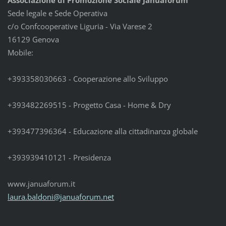
Associazione di Promozione Sociale Januaforum
Sede legale e Sede Operativa
c/o Confcooperative Liguria - Via Varese 2
16129 Genova
Mobile:
+393358030663 - Cooperazione allo Sviluppo
+393482269515 - Progetto Casa - Home & Dry
+393477396364 - Educazione alla cittadinanza globale
+393939410121 - Presidenza
www.januaforum.it
laura.ba
ldoni@ja
nuaforum
.net