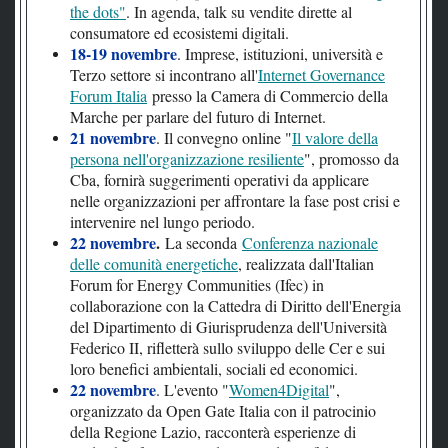
the dots"
. In agenda, talk su vendite dirette al
consumatore ed ecosistemi digitali.
18-19 novembre
. Imprese, istituzioni, università e
Terzo settore si incontrano all'
Internet Governance
Forum Italia
presso la Camera di Commercio della
Marche per parlare del futuro di Internet.
21 novembre
. Il convegno online "
Il valore della
persona nell'organizzazione resiliente
", promosso da
Cba, fornirà suggerimenti operativi da applicare
nelle organizzazioni per affrontare la fase post crisi e
intervenire nel lungo periodo.
22 novembre
.
La seconda
Conferenza nazionale
delle comunità energetiche
, realizzata dall'Italian
Forum for Energy Communities (Ifec) in
collaborazione con la Cattedra di Diritto dell'Energia
del Dipartimento di Giurisprudenza dell'Università
Federico II, rifletterà sullo sviluppo delle Cer e sui
loro benefici ambientali, sociali ed economici.
22 novembre
. L'evento "
Women4Digital
",
organizzato da Open Gate Italia con il patrocinio
della Regione Lazio, racconterà esperienze di