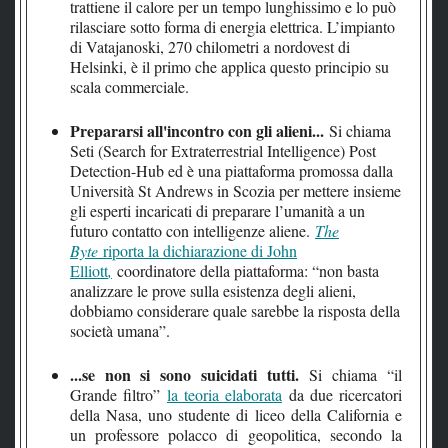
trattiene il calore per un tempo lunghissimo e lo può
rilasciare sotto forma di energia elettrica. L’impianto
di Vatajanoski, 270 chilometri a nordovest di
Helsinki, è il primo che applica questo principio su
scala commerciale.
Prepararsi all'incontro con gli alieni...
Si chiama
Seti (Search for Extraterrestrial Intelligence) Post
Detection-Hub ed è una piattaforma promossa dalla
Università St Andrews in Scozia per mettere insieme
gli esperti incaricati di preparare l’umanità a un
futuro contatto con intelligenze aliene.
The
Byte
riporta la dichiarazione di John
Elliott
,
coordinatore della piattaforma: “non basta
analizzare le prove sulla esistenza degli alieni,
dobbiamo considerare quale sarebbe la risposta della
società umana”.
...se non si sono suicidati tutti.
Si chiama “il
Grande filtro”
la teoria elaborata
da due ricercatori
della Nasa, uno studente di liceo della California e
un professore polacco di geopolitica, secondo la