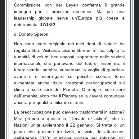
Commissione von der Leyen conferma il grande
impegno per il prossimo decennio. Ma per una
leadership globale serve un’Europa più coesa e
determinata.
17/1/20
di Donato Speroni
Non sono stato originale nei miei doni di Natale: ho
regalato libri. Visitando alcune librerie mi ha colpito la
quantità di volumi ben esposti, soprattutto nelle sezioni
internazionali, che parlavano del futuro. Insomma, il
futuro vende: sembra aumentata la voglia di guardare
avanti e di interrogarsi sui possibili scenari, forse
alimentata anche dalle crescenti preoccupazioni sul
clima e sulle sorti del Pianeta. O meglio, sulle sorti
dell’umanità, visto che il Pianeta se la caverà comunque
ancora per qualche miliardo di anni.
La preoccupazione può davvero trasformarsi in azione?
Mira proprio a questo la “Decade of action”, che le
Nazioni unite avvieranno il 22 gennaio. Si tratta di un
piano che prevede tre livelli, in vista dell’attuazione
dell’Agenda 2030: un’azione globale per soluzioni più